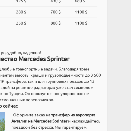
125 $
430 $
680 $
280 $
700 $
1100 $
250 $
800 $
1100 $
ро, удобно, надежно!
ество Mercedes Sprinter
д любые транспортные задачи. Благодаря трем
риантам высоты крыши и грузоподъемности до 3 500
VIP трансфера, так и для групповых поездок до 13
ездой на решетке радиатора» уже стал символом
 по Турции. Он пользуется популярностью не
ессиональных перевозчиков.
о сейчас
Оформите заказ на
трансфер из аэропорта
Анталии на Mercedes Sprinter
и наслаждайтесь
поездкой без стресса. Мы гарантируем