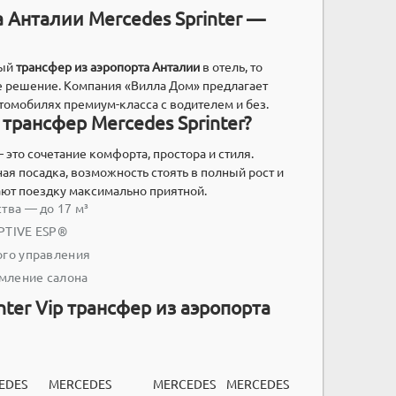
 Анталии Mercedes Sprinter —
ный
трансфер из аэропорта Анталии
в отель, то
 решение. Компания «Вилла Дом» предлагает
омобилях премиум-класса с водителем и без.
трансфер Mercedes Sprinter?
 это сочетание комфорта, простора и стиля.
ная посадка, возможность стоять в полный рост и
ают поездку максимально приятной.
тва — до 17 м³
PTIVE ESP®
ого управления
мление салона
nter Vip трансфер из аэропорта
EDES
MERCEDES
MERCEDES
MERCEDES