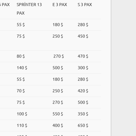
6 PAX
SPRİNTER 13
E 3 PAX
S 3 PAX
PAX
55 $
180 $
280 $
75 $
250 $
450 $
80 $
270 $
470 $
140 $
500 $
300 $
55 $
180 $
280 $
70 $
250 $
420 $
75 $
270 $
500 $
100 $
550 $
350 $
110 $
400 $
650 $