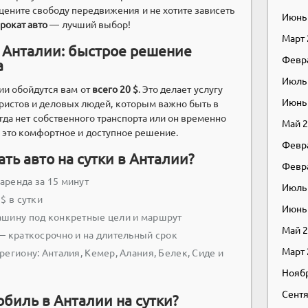
цените свободу передвижения и не хотите зависеть
Июнь
рокат авто
— лучший выбор!
Март
в Анталии: быстрое решение
Февр
а
Июль
ии обойдутся вам от
всего 20 $
. Это делает услугу
Июнь
ристов и деловых людей, которым важно быть в
гда нет собственного транспорта или он временно
Май 
это комфортное и доступное решение.
Февр
ть авто на сутки в Анталии?
Февр
аренда за 15 минут
Июль
$ в сутки
Июнь
ашину под конкретные цели и маршрут
Май 
— краткосрочно и на длительный срок
Март
егиону: Анталия, Кемер, Алания, Белек, Сиде и
Нояб
Сентя
биль в Анталии на сутки?