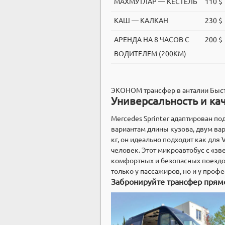
МАХМУТЛАР — КЕСТЕЛЬ
110 $
КАШ — КАЛКАН
230 $
АРЕНДА НА 8 ЧАСОВ С
200 $
ВОДИТЕЛЕМ (200KM)
ЭКОНОМ трансфер в анталии Быст
Универсальность и кач
Mercedes Sprinter адаптирован по
вариантам длины кузова, двум ва
кг, он идеально подходит как для 
человек. Этот микроавтобус с «зв
комфортных и безопасных поездок
только у пассажиров, но и у проф
Забронируйте трансфер прям