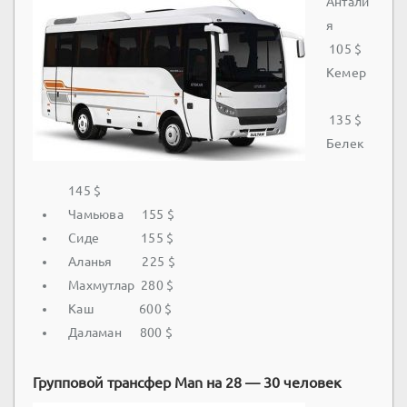
Антали
я
105 $
Кемер
135 $
Белек
145 $
Чамьюва 155 $
Сиде 155 $
Аланья 225 $
Махмутлар 280 $
Каш 600 $
Даламан 800 $
Групповой трансфер Man на 28 — 30 человек