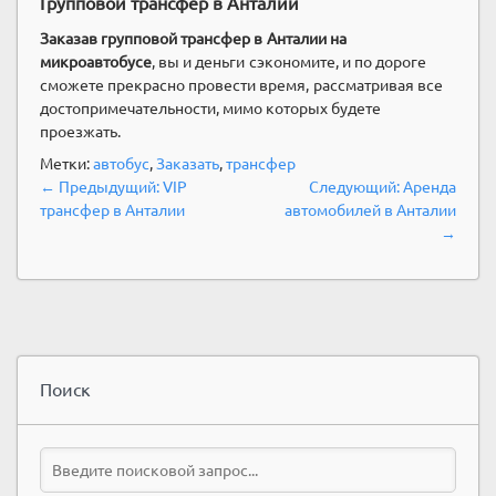
Групповой трансфер в Анталии
Заказав групповой трансфер в Анталии на
микроавтобусе
, вы и деньги сэкономите, и по дороге
сможете прекрасно провести время, рассматривая все
достопримечательности, мимо которых будете
проезжать.
Метки:
автобус
,
Заказать
,
трансфер
Навигация
Предыдущий
Следующий
← Предыдущий:
VIP
Следующий:
Аренда
по
пост:
пост:
трансфер в Анталии
автомобилей в Анталии
записям
→
Поиск