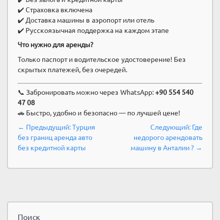
✔️ Страховка включена
✔️ Доставка машины в аэропорт или отель
✔️ Русскоязычная поддержка на каждом этапе
Что нужно для аренды?
Только паспорт и водительское удостоверение! Без
скрытых платежей, без очередей.
📞 Забронировать можно через WhatsApp:
+90 554 540
47 08
🚗 Быстро, удобно и безопасно — по лучшей цене!
Навигация
Предыдущий
Следую
← Предыдущий:
Турция
Следующий:
Где
по
пост:
пост:
без границ аренда авто
недорого арендовать
записям
без кредитной карты
машину в Анталии ? →
Поиск