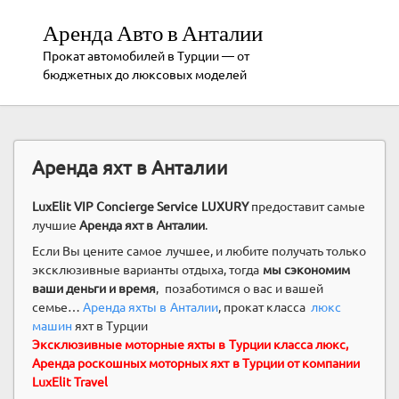
Аренда Авто в Анталии
Прокат автомобилей в Турции — от
бюджетных до люксовых моделей
Аренда яхт в Анталии
LuxElit VIP Concierge Service LUXURY
предоставит самые
лучшие
Аренда яхт в Анталии
.
Если Вы цените самое лучшее, и любите получать только
эксклюзивные варианты отдыха, тогда
мы сэкономим
ваши деньги и время
, позаботимся о вас и вашей
семье…
Аренда яхты в Анталии
, прокат класса
люкс
машин
яхт в Турции
Эксклюзивные моторные яхты в Турции класса люкс,
Аренда роскошных моторных яхт в Турции от компании
LuxElit Travel