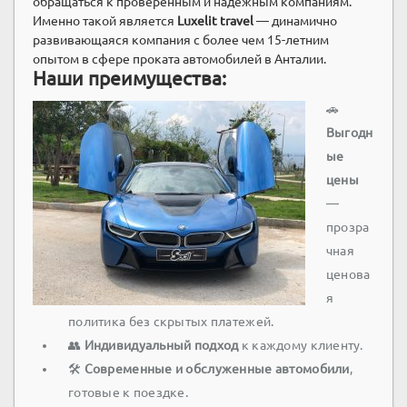
обращаться к проверенным и надежным компаниям.
Именно такой является
Luxelit travel
— динамично
развивающаяся компания с более чем 15-летним
опытом в сфере проката автомобилей в Анталии.
Наши преимущества:
🚗
Выгодн
ые
цены
—
прозра
чная
ценова
я
политика без скрытых платежей.
👥
Индивидуальный подход
к каждому клиенту.
🛠️
Современные и обслуженные автомобили
,
готовые к поездке.