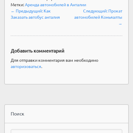
Метки:
Аренда автомобилей в Анталии
Навигация
Предыдущий
Следующий
← Предыдущий:
Как
Следующий:
Прокат
по
пост:
пост:
Заказать автобус анталия
автомобилей Коньяалты
записям
→
Добавить комментарий
Для отправки комментария вам необходимо
авторизоваться
.
Поиск