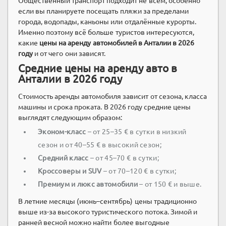
Общественный транспорт подходит не всем, особенно
если вы планируете посещать пляжи за пределами
города, водопады, каньоны или отдалённые курорты.
Именно поэтому всё больше туристов интересуются,
какие
цены на аренду автомобилей в Анталии в 2026
году
и от чего они зависят.
Средние цены на аренду авто в
Анталии в 2026 году
Стоимость аренды автомобиля зависит от сезона, класса
машины и срока проката. В 2026 году средние цены
выглядят следующим образом:
Эконом-класс
– от 25–35 € в сутки в низкий
сезон и от 40–55 € в высокий сезон;
Средний класс
– от 45–70 € в сутки;
Кроссоверы и SUV
– от 70–120 € в сутки;
Премиум и люкс автомобили
– от 150 € и выше.
В летние месяцы (июнь–сентябрь) цены традиционно
выше из-за высокого туристического потока. Зимой и
ранней весной можно найти более выгодные