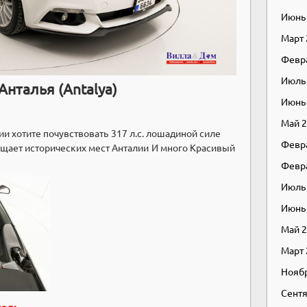
Июнь
Март
Февр
Июль
Анталья (Antalya)
Июнь
Май 
ии хотите почувствовать 317 л.с. лошадиной силе
Февр
щает исторических мест Анталии И много Красивый
Февр
Июль
Июнь
Май 
Март
Нояб
Сентя